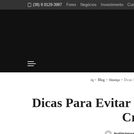
(38) 9.9129-3987
Forex
Negócios
Investimento
Cur
iq
>
Blog
>
finança
>
Dicas 
Dicas Para Evitar
C
institutoqua