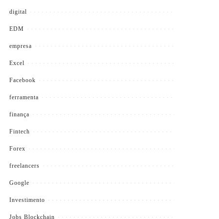
digital
EDM
empresa
Excel
Facebook
ferramenta
finança
Fintech
Forex
freelancers
Google
Investimento
Jobs Blockchain