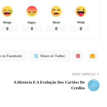
Sleepy
Angry
Dead
Wink
0
0
0
0
e on Facebook
Share on Twitter
NEXT ARTICLE
A História E A Evolução Dos Cartões De
Crédito