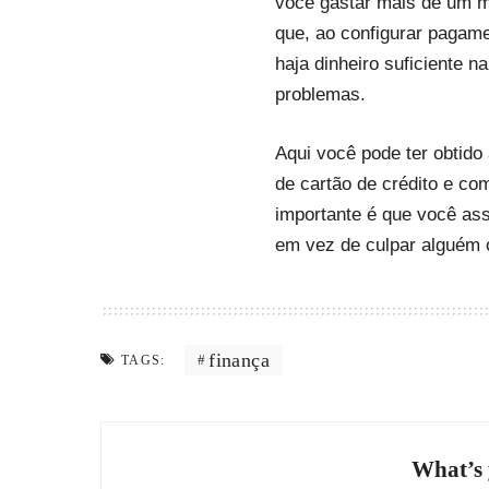
você gastar mais de um m
que, ao configurar pagam
haja dinheiro suficiente 
problemas.
Aqui você pode ter obtido
de cartão de crédito e com
importante é que você ass
em vez de culpar alguém o
finança
TAGS:
What’s 