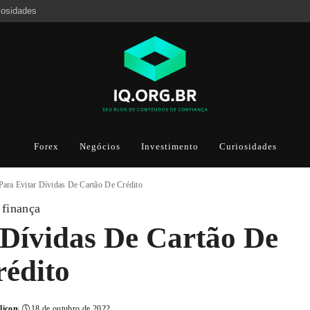
iosidades
Forex
Negócios
Investimento
Curiosidades
Para Evitar Dívidas De Cartão De Crédito
finança
 Dívidas De Cartão De
rédito
licon
18 de outubro de 2022